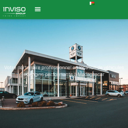
A
u
t
o
m
o
t
i
v
e
Votre partenaire professionnel en location de véhicules
et engins performants à Madagascar