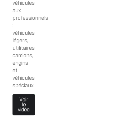
véhicules
aux
professionnels
:
véhicules
légers,
utilitaires,
camions,
engins
et
véhicules
spéciaux.
Voir
le
vidéo