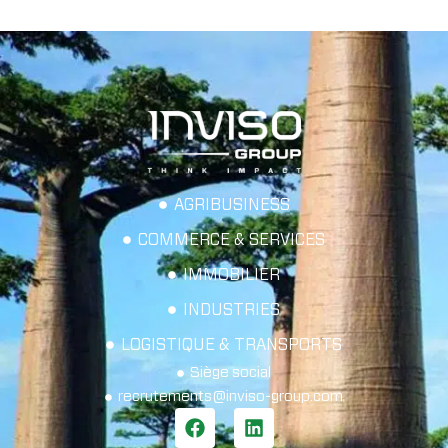
AGRIBUSINESS
COMMERCE & SERVICES
IMMOBILIER
INDUSTRIES
LOGISTIQUE & TRANSPORTS
Siège social
recrutements@inviso-group.com