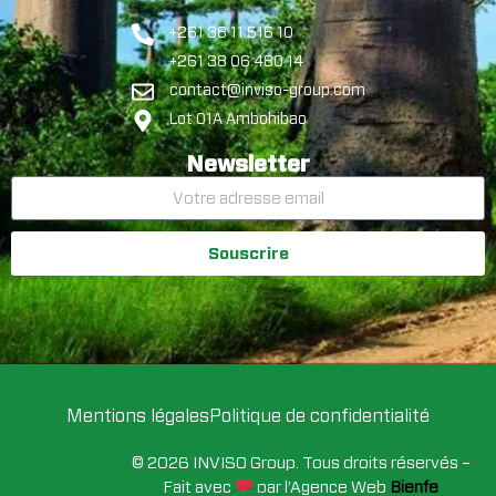
+261 38 11 516 10
+261 38 06 480 14
contact@inviso-group.com
Lot 01A Ambohibao
Newsletter
Souscrire
Mentions légales
Politique de confidentialité
© 2026 INVISO Group. Tous droits réservés –
Fait avec
par l’Agence Web
Bienfe