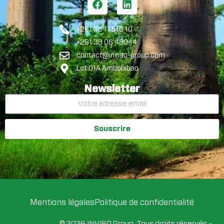
+261 38 11 516 10
+261 38 06 480 14
contact@inviso-group.com
Lot 01A Ambohibao
Newsletter
Souscrire
Mentions légales
Politique de confidentialité
© 2026 INVISO Group. Tous droits réservés –