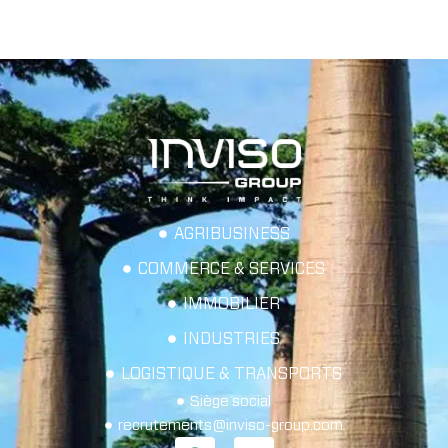
AGRIBUSINESS
COMMERCE & SERVICES
IMMOBILIER
INDUSTRIES
LOGISTIQUE & TRANSPORTS
Siège social
recrutements@inviso-group.com