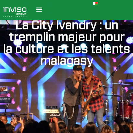
La City Ivandry : un
tremplin majeur pour
la culture et les talents
malagasy